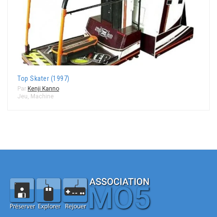
Top Skater (1997)
Par
Kenji Kanno
Jeu
,
Machine