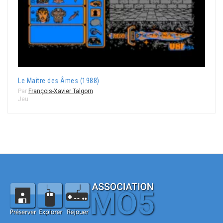
Le Maître des Âmes (1988)
Par
François-Xavier Talgorn
Jeu