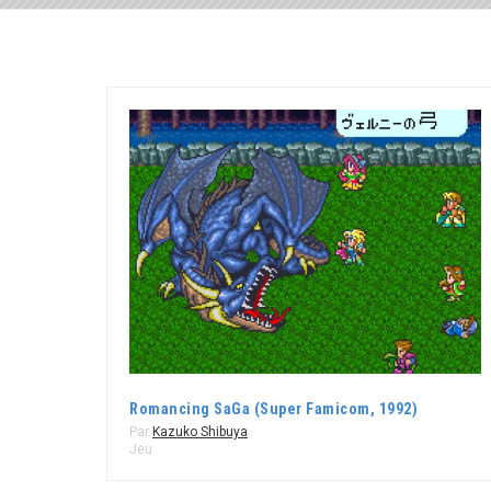
Romancing SaGa (Super Famicom, 1992)
Par
Kazuko Shibuya
Jeu