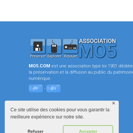
MO5.COM
est une association type loi 1901 dédiée
la préservation et la diffusion au public du patrimoin
numérique.
-
FR
EN
✕
Ce site utilise des cookies pour vous garantir la
meilleure expérience sur notre site.
Refuser
Accepter