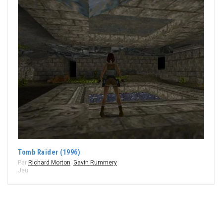
Tomb Raider (1996)
Par
Richard Morton
,
Gavin Rummery
Jeu