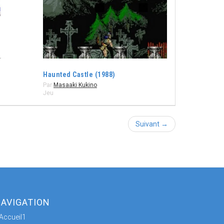
Haunted Castle (1988)
Par
Masaaki Kukino
Jeu
Suivant →
AVIGATION
Accueil1