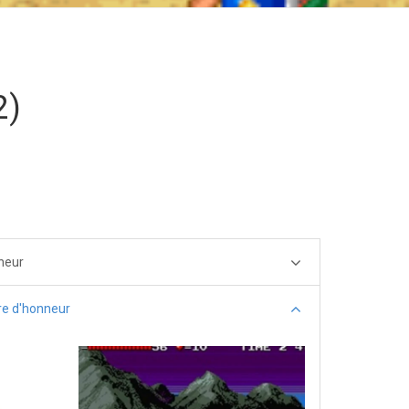
2)
neur
re d'honneur