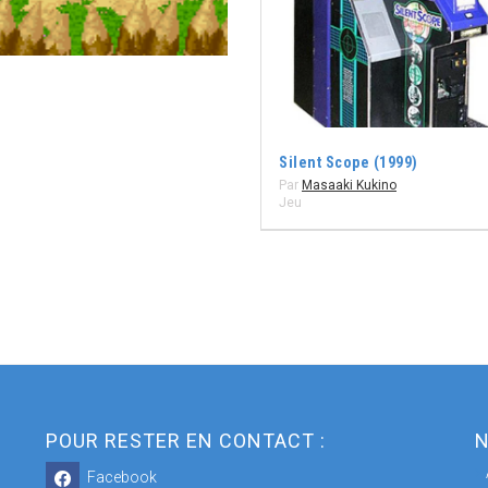
Silent Scope (1999)
Par
Masaaki Kukino
Jeu
POUR RESTER EN CONTACT :
N
Facebook