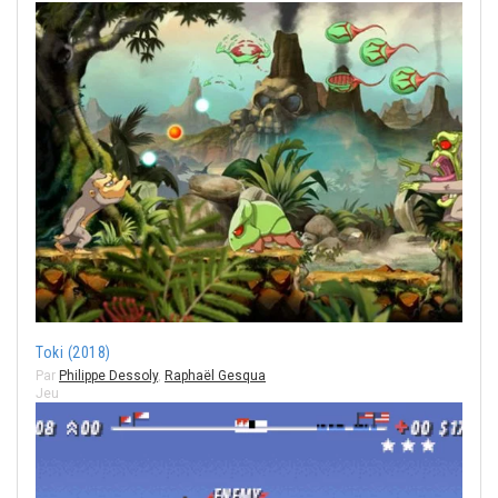
Toki (2018)
Par
Philippe Dessoly
,
Raphaël Gesqua
Jeu