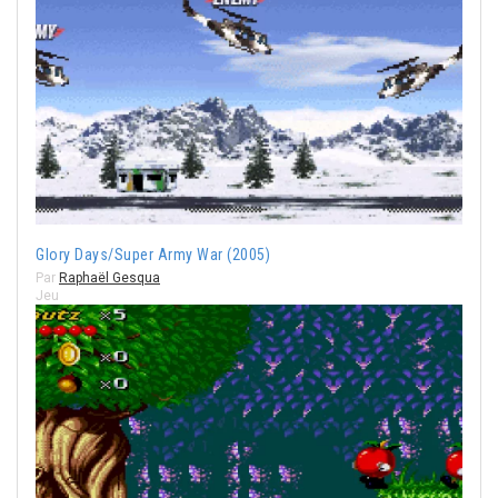
Glory Days/Super Army War (2005)
Par
Raphaël Gesqua
Jeu