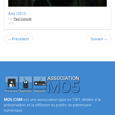
Amy (2012)
Par
Paul Cuisset
Jeu
← Précédent
Suivant →
MO5.COM
est une association type loi 1901 dédiée à la
préservation et la diffusion au public du patrimoine
numérique.