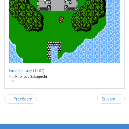
Final Fantasy (1987)
Par
Hironobu Sakaguchi
Jeu
← Précédent
Suivant →