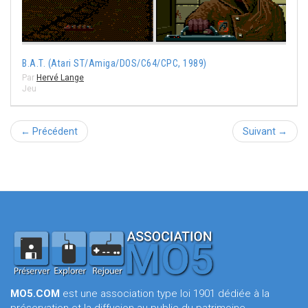
B.A.T. (Atari ST/Amiga/DOS/C64/CPC, 1989)
Par
Hervé Lange
Jeu
← Précédent
Suivant →
MO5.COM
est une association type loi 1901 dédiée à la