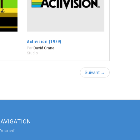
Activision (1979)
Par
David Crane
Studio
Suivant →
AVIGATION
Accueil1