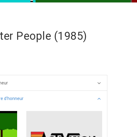
ter People (1985)
neur
re d'honneur