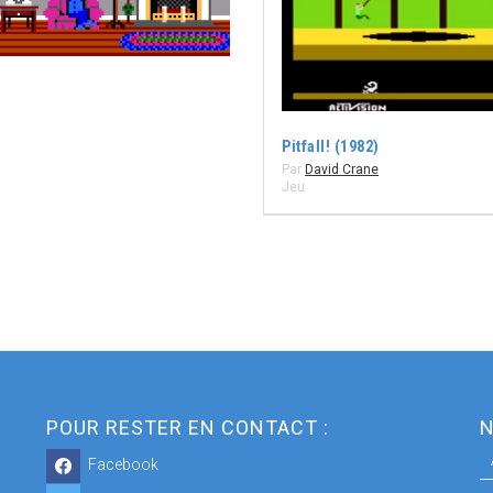
Pitfall! (1982)
Par
David Crane
Jeu
POUR RESTER EN CONTACT :
N
Facebook