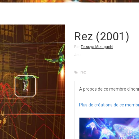
Rez (2001)
Par
Tetsuya Mizuguchi
Jeu
rez
A propos de ce membre d'hon
Plus de créations de ce memb