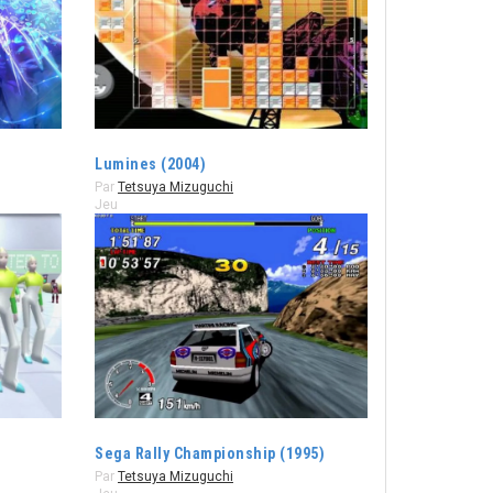
Lumines (2004)
Par
Tetsuya Mizuguchi
Jeu
Sega Rally Championship (1995)
Par
Tetsuya Mizuguchi