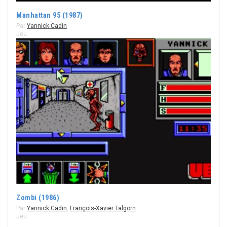
Manhattan 95 (1987)
Par
Yannick Cadin
Jeu
Zombi (1986)
Par
Yannick Cadin
,
François-Xavier Talgorn
Jeu