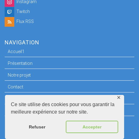
Instagram
Twitch
Flux RSS
NAVIGATION
Accueil1
Présentation
Notre projet
Contact
✕
Espace Presse
Ce site utilise des cookies pour vous garantir la
Mentions légales
meilleure expérience sur notre site.
Refuser
Accepter