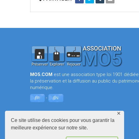
MO5.COM
est une association type loi 1901 dédiée
la préservation et la diffusion au public du patrimoin
numérique.
-
FR
EN
✕
Ce site utilise des cookies pour vous garantir la
meilleure expérience sur notre site.