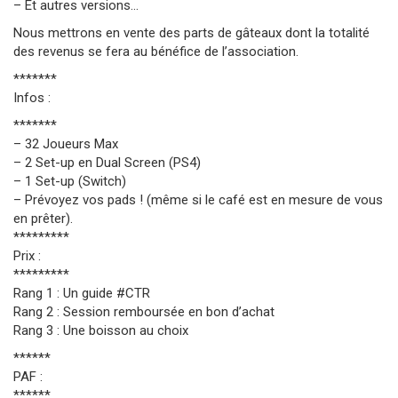
– Et autres versions…
Nous mettrons en vente des parts de gâteaux dont la totalité
des revenus se fera au bénéfice de l’association.
*******
Infos :
*******
– 32 Joueurs Max
– 2 Set-up en Dual Screen (PS4)
– 1 Set-up (Switch)
– Prévoyez vos pads ! (même si le café est en mesure de vous
en prêter).
*********
Prix :
*********
Rang 1 : Un guide #CTR
Rang 2 : Session remboursée en bon d’achat
Rang 3 : Une boisson au choix
******
PAF :
******