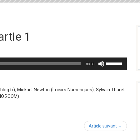
rtie 1
Utilisez
00:00
les
flèches
haut/bas
pour
blog.fr), Mickael Newton (Loisirs Numeriques), Sylvain Thuret
augmenter
(MO5.COM)
ou
diminuer
le
volume.
Article suivant →