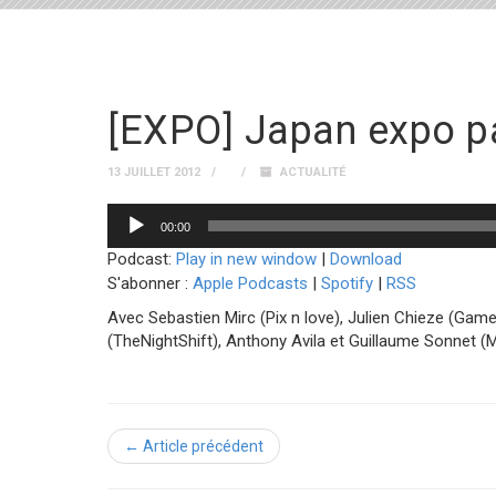
[EXPO] Japan expo pa
13 JUILLET 2012
ACTUALITÉ
Lecteur
00:00
audio
Podcast:
Play in new window
|
Download
S'abonner :
Apple Podcasts
|
Spotify
|
RSS
Avec Sebastien Mirc (Pix n love), Julien Chieze (Game
(TheNightShift), Anthony Avila et Guillaume Sonnet 
← Article précédent