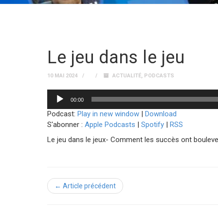
Le jeu dans le jeu
10 MAI 2024
ACTUALITÉ
,
PODCASTS
Lecteur
00:00
audio
Podcast:
Play in new window
|
Download
S'abonner :
Apple Podcasts
|
Spotify
|
RSS
Le jeu dans le jeux- Comment les succès ont boulevers
← Article précédent