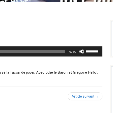
Utilisez
00:00
les
flèches
haut/bas
pour
é la façon de jouer. Avec Julie le Baron et Grégoire Hellot
augmenter
ou
diminuer
le
volume.
Article suivant →