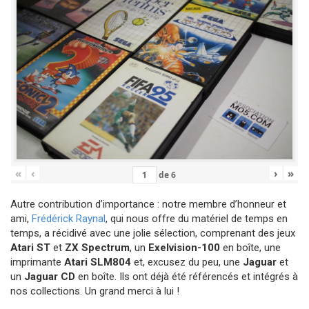
«
‹
›
»
de
6
Autre contribution d’importance : notre membre d’honneur et
ami,
Frédérick Raynal
, qui nous offre du matériel de temps en
temps, a récidivé avec une jolie sélection, comprenant des jeux
Atari ST
et
ZX Spectrum
, un
Exelvision-100
en boîte, une
imprimante
Atari SLM804
et, excusez du peu, une
Jaguar
et
un
Jaguar CD
en boîte. Ils ont déjà été référencés et intégrés à
nos collections. Un grand merci à lui !