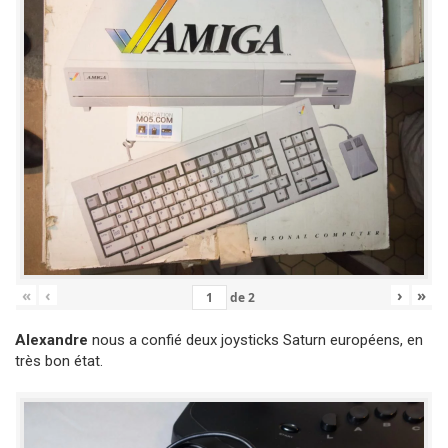
«
‹
›
»
de
2
Alexandre
nous a confié deux joysticks Saturn européens, en
très bon état.