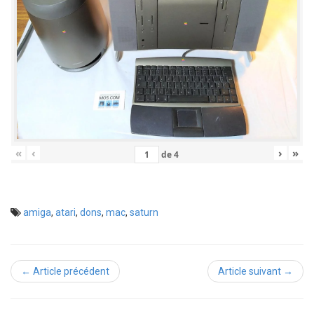
«
‹
›
»
de
4
amiga
,
atari
,
dons
,
mac
,
saturn
← Article précédent
Article suivant →