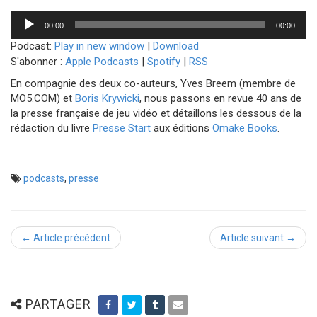
Lecteur
00:00
00:00
audio
Podcast:
Play in new window
|
Download
S'abonner :
Apple Podcasts
|
Spotify
|
RSS
En compagnie des deux co-auteurs, Yves Breem (membre de
MO5.COM) et
Boris Krywicki
, nous passons en revue 40 ans de
la presse française de jeu vidéo et détaillons les dessous de la
rédaction du livre
Presse Start
aux éditions
Omake Books
.
podcasts
,
presse
← Article précédent
Article suivant →
PARTAGER