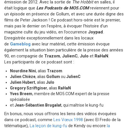
émission de 2012. Avec la sortie de
The Hobbit
en salles, il
était logique que
Les Podcasts de MO5.COM
reviennent pour
un épisode en présence de Gollum, et avec une durée digne des
films de Peter Jackson ! Ce podcast hors-série est le premier,
mais pas le dernier on l’espère, à évoquer l’histoire d’un
magazine culte du jeu vidéo, en l’occurrence
Joypad
.
Enregistrée exceptionnellement dans les locaux
de
Gameblog
avec leur matériel, cette émission évoque
également la situation bien particulière de la presse des années
90, en compagnie de
Trazom
,
JulienC
,
Julo
et
RaHaN
.
Les participants de ce podcast sont :
Nourdine Nini
, alias
Trazom
Julien Chièze
, alias
Gollum
ou
JulienC
Julien Hubert
, alias
Julo
Gregory Szriftgiser
, alias
RaHaN
Yves Breem
, membre de MO5.COM expert de la presse
spécialisée
et
Jean-Sébastien Brugalat
, qui maîtrise le kung-fu
En bonus, nous vous offrons les liens des vidéos évoquées
dans ce podcast, comme
Les Vœux 1998
(avec El Fredo de la
télématique),
La leçon de kung-fu
de Kendy ou encore
la