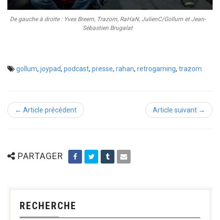
De gauche à droite : Yves Breem, Trazom, RaHaN, JulienC/Gollum et Jean-
Sébastien Brugalat
gollum
,
joypad
,
podcast
,
presse
,
rahan
,
retrogaming
,
trazom
← Article précédent
Article suivant →
PARTAGER
RECHERCHE