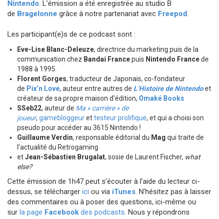
Nintendo
. L’émission a été enregistrée au studio B
de
Bragelonne
grâce à notre partenariat avec
Freepod
.
Les participant(e)s de ce podcast sont :
Eve-Lise Blanc-Deleuze
, directrice du marketing puis de la
communication chez
Bandai France
puis
Nintendo France
de
1988 à 1995.
Florent Gorges
, traducteur de Japonais, co-fondateur
de
Pix’n Love
, auteur entre autres de
L’Histoire de Nintendo
et
créateur de sa propre maison d’édition,
Omaké Books
SSeb22
, auteur de
Ma « carrière » de
joueur
,
gamebloggeur
et
testeur prolifique
, et qui a choisi son
pseudo pour accéder au 3615 Nintendo !
Guillaume Verdin
, responsable éditorial du
Mag
qui traite de
l’actualité du Retrogaming
et
Jean-Sébastien Brugalat
, sosie de Laurent Fischer,
what
else?
Cette émission de 1h47 peut s’écouter à l’aide du lecteur ci-
dessus, se télécharger
ici
ou via
iTunes
. N’hésitez pas à laisser
des commentaires ou à poser des questions, ici-même ou
sur
la page
Facebook
des podcasts
. Nous y répondrons