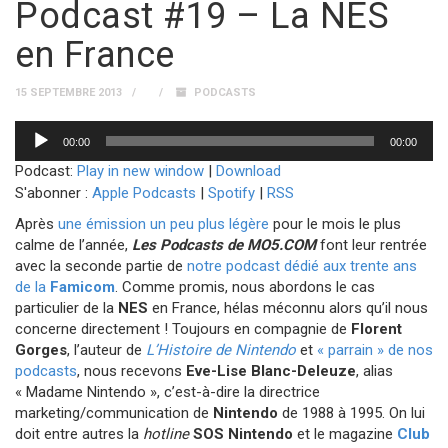
Podcast #19 – La NES
en France
15 SEPTEMBRE 2013
PODCASTS
Lecteur
00:00
00:00
audio
Podcast:
Play in new window
|
Download
S'abonner :
Apple Podcasts
|
Spotify
|
RSS
Après
une émission un peu plus légère
pour le mois le plus
calme de l’année,
Les Podcasts de MO5.COM
font leur rentrée
avec la seconde partie de
notre podcast dédié aux trente ans
de la
Famicom
. Comme promis, nous abordons le cas
particulier de la
NES
en France, hélas méconnu alors qu’il nous
concerne directement ! Toujours en compagnie de
Florent
Gorges
, l’auteur de
L’Histoire de Nintendo
et
« parrain » de nos
podcasts
, nous recevons
Eve-Lise Blanc-Deleuze
, alias
« Madame Nintendo », c’est-à-dire la directrice
marketing/communication de
Nintendo
de 1988 à 1995. On lui
doit entre autres la
hotline
SOS Nintendo
et le magazine
Club