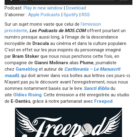
audio
Podcast:
Play in new window
|
Download
S'abonner :
Apple Podcasts
|
Spotify
|
RSS
Sur un sujet moins vaste que celui de
l’émission
précédente
,
Les Podcasts de MO5.COM
offrent pourtant un
numéro presque aussi long, à l’image de la descendance
incroyable de
Dracula
au cinéma et dans la culture populaire.
C’est en effet sur les jeux inspirés du personnage imaginé
par
Bram Stoker
que nous nous penchons cette fois, en
compagnie de
Gianni Molinaro
alias
Plume
, journaliste
chez
Gameblog
et auteur de
Castlevania – Le Manuscrit
maudit
, qui doit arriver dans vos boîtes aux lettres ces jours-ci.
N’ayant pas pu le découvrir avant l’enregistrement, nous nous
sommes notamment basés sur le livre
Sancti Biblia
du
site
Oldies Rising
. Cette émission a été enregistrée au studio
de
E-Dantès
, grâce à notre partenariat avec
Freepod
.