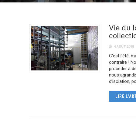
Vie du 
collecti
4 AOÛT 2018
C’est l’été, 
contraire ! N
procéder à de
nous agrandi
d’isolation, 
LIRE L'AR