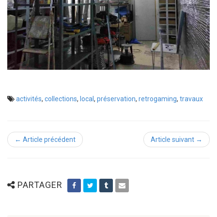
activités
,
collections
,
local
,
préservation
,
retrogaming
,
travaux
← Article précédent
Article suivant →
PARTAGER