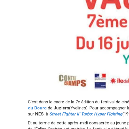
C’est dans le cadre de la 7e édition du festival de ci
du Bourg
de
Juziers
(Yvelines). Pour accompagner la
sur
NES
, à
Street Fighter II’ Turbo: Hyper Fighting
(19
Et au terme de cette après-midi consacrée au jeune p
de l’Église, l’entrée est gratuite. Le festival a débuté 