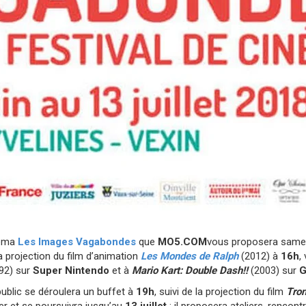
néma
Les Images Vagabondes
que
MO5.COM
vous proposera samed
 projection du film d’animation
Les Mondes de Ralph
(2012) à
16h
,
92) sur
Super Nintendo
et à
Mario Kart: Double Dash!!
(2003) sur
G
ublic se déroulera un buffet à
19h
, suivi de la projection du film
Tro
hier et se poursuivra jusqu’au
13 juillet
; il proposera ateliers, rencon