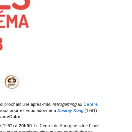
i prochain une après-midi
retrogaming
au
Centre
 vous pourrez vous adonner à
Donkey Kong
(1981)
ameCube
.
n
(1982) à
20h30
. Le Centre du Bourg se situe Place
tres, avant-premières ainsi qu’une compétition de