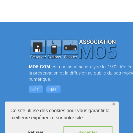
MO5.COM
est une association type loi 1901 dédiée
la préservation et la diffusion au public du patrimoin
numérique.
-
FR
EN
✕
Ce site utilise des cookies pour vous garantir la
meilleure expérience sur notre site.
Refuser
Accepter