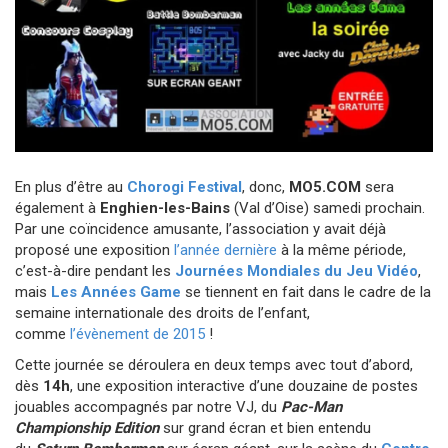
En plus d’être au
Chorogi Festival
, donc,
MO5.COM
sera
également à
Enghien-les-Bains
(Val d’Oise) samedi prochain.
Par une coïncidence amusante, l’association y avait déjà
proposé une exposition
l’année dernière
à la même période,
c’est-à-dire pendant les
Journées Mondiales du Jeu Vidéo
,
mais
Les Années Game
se tiennent en fait dans le cadre de la
semaine internationale des droits de l’enfant,
comme
l’évènement de 2015
!
Cette journée se déroulera en deux temps avec tout d’abord,
dès
14h
, une exposition interactive d’une douzaine de postes
jouables accompagnés par notre VJ, du
Pac-Man
Championship Edition
sur grand écran et bien entendu