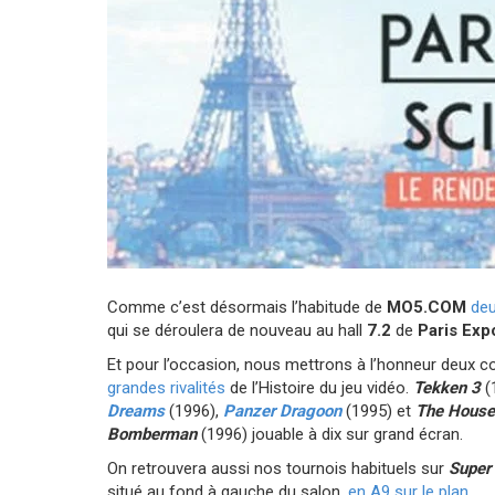
Comme c’est désormais l’habitude de
MO5.COM
deu
qui se déroulera de nouveau au hall
7.2
de
Paris Exp
Et pour l’occasion, nous mettrons à l’honneur deux co
grandes rivalités
de l’Histoire du jeu vidéo.
Tekken 3
(
Dreams
(1996),
Panzer Dragoon
(1995) et
The House
Bomberman
(1996) jouable à dix sur grand écran.
On retrouvera aussi nos tournois habituels sur
Super
situé au fond à gauche du salon,
en A9 sur le plan
.