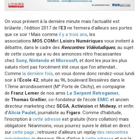
On vous prévient à la dernière minute mais l’actualité est
brûlante ; l’édition 2017 de l’
E3
ne fermera d’ailleurs ses portes
que ce soir ! Mais comme
il y a trois ans
, les
associations
MO5.COM
et
Loisirs Numériques
vous invitent à
débattre, dans le cadre des
Rencontres Vidéoludiques
, au sujet
de cette cuvée qui a vu des annonces rétro fracassantes
chez
Sony
,
Nintendo
et
Microsoft
, et dont les jeux les plus
salués n’ont pas forcément été ceux que l’on attendait…
Comme
la dernière fois
, on vous donne donc rendez-vous lundi
soir à l’
École 42
, située au 96, boulevard Bessières dans le
17ème arrondissement (M° Porte de Clichy), en compagnie
de
Franz Lemer
de nos amis
Le Serpent Retrogamer
,
de
Thomas Grellier
, co-fondateur de l’école
EMIC
et ancien
directeur marketing chez
SEGA
,
Activision
et
Midway
, et enfin
d’
Alicia Paulet
, journaliste au
Figaro
. Comme d’habitude,
l’inscription à
cette adresse
est gratuite (hors collation) mais
obligatoire. Néanmoins, vous pourrez suivre le débat en direct
sur
cette page
; retrouvez d’ailleurs un
replay
des rencontres
précédentes
ci-dessous. Plus d’infos à
cette adresse
et sur la