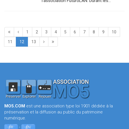
l’association FuturoLAN. Durant les…
1
2
3
4
5
6
7
8
9
10
11
12
13
MO5.COM
est une association type loi 1901 dédiée à la
préservation et la diffusion au public du patrimoine
numérique.
-
FR
EN