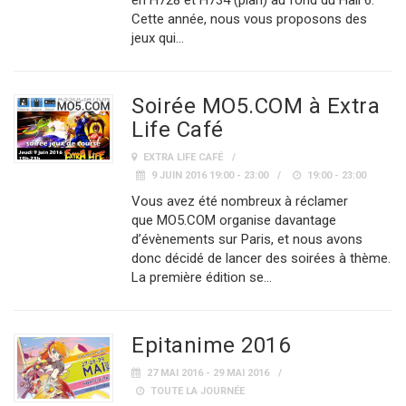
en H728 et H734 (plan) au fond du Hall 6.
Cette année, nous vous proposons des
jeux qui…
Soirée MO5.COM à Extra
Life Café
EXTRA LIFE CAFÉ
9 JUIN 2016 19:00 - 23:00
19:00 - 23:00
Vous avez été nombreux à réclamer
que MO5.COM organise davantage
d’évènements sur Paris, et nous avons
donc décidé de lancer des soirées à thème.
La première édition se…
Epitanime 2016
27 MAI 2016 - 29 MAI 2016
TOUTE LA JOURNÉE