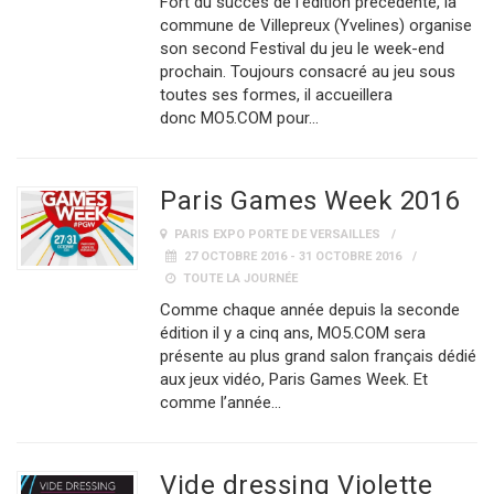
Fort du succès de l’édition précédente, la
commune de Villepreux (Yvelines) organise
son second Festival du jeu le week-end
prochain. Toujours consacré au jeu sous
toutes ses formes, il accueillera
donc MO5.COM pour…
Paris Games Week 2016
PARIS EXPO PORTE DE VERSAILLES
27 OCTOBRE 2016 - 31 OCTOBRE 2016
TOUTE LA JOURNÉE
Comme chaque année depuis la seconde
édition il y a cinq ans, MO5.COM sera
présente au plus grand salon français dédié
aux jeux vidéo, Paris Games Week. Et
comme l’année…
Vide dressing Violette