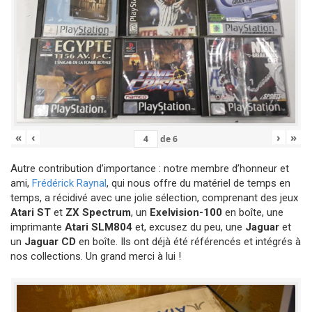
«
‹
›
»
de
6
Autre contribution d’importance : notre membre d’honneur et
ami,
Frédérick Raynal
, qui nous offre du matériel de temps en
temps, a récidivé avec une jolie sélection, comprenant des jeux
Atari ST
et
ZX Spectrum
, un
Exelvision-100
en boîte, une
imprimante
Atari SLM804
et, excusez du peu, une
Jaguar
et
un
Jaguar CD
en boîte. Ils ont déjà été référencés et intégrés à
nos collections. Un grand merci à lui !