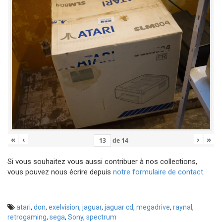
«
‹
›
»
de
14
Si vous souhaitez vous aussi contribuer à nos collections,
vous pouvez nous écrire depuis
notre formulaire de contact
.
atari
,
don
,
exelvision
,
jaguar
,
jaguar cd
,
megadrive
,
raynal
,
retrogaming
,
sega
,
Sony
,
spectrum