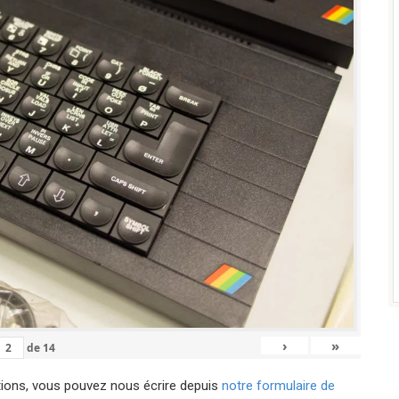
›
»
de
14
tions, vous pouvez nous écrire depuis
notre formulaire de