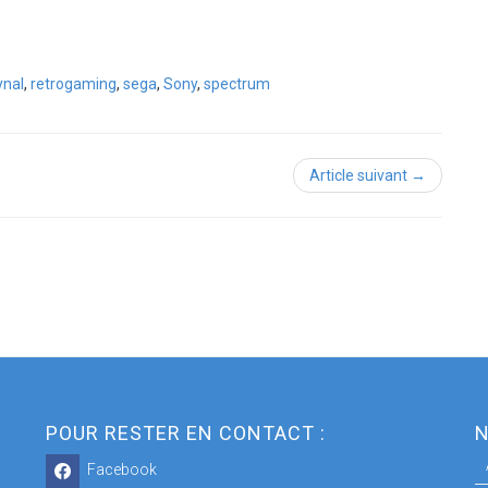
ynal
,
retrogaming
,
sega
,
Sony
,
spectrum
Article suivant →
POUR RESTER EN CONTACT :
N
Facebook