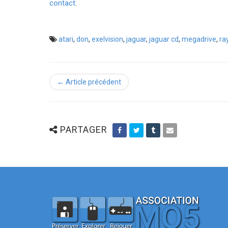
contact
.
atari
,
don
,
exelvision
,
jaguar
,
jaguar cd
,
megadrive
,
ra
← Article précédent
PARTAGER