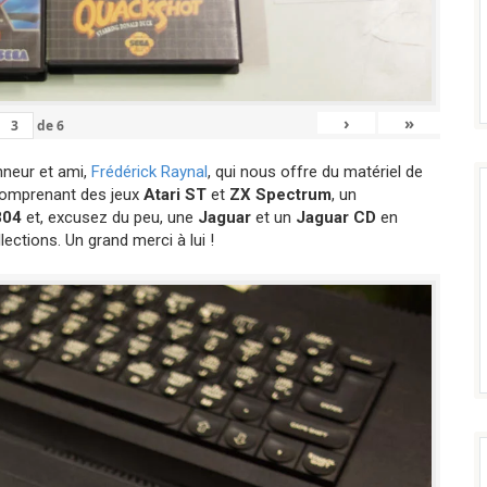
›
»
de
6
nneur et ami,
Frédérick Raynal
, qui nous offre du matériel de
 comprenant des jeux
Atari ST
et
ZX Spectrum
, un
804
et, excusez du peu, une
Jaguar
et un
Jaguar CD
en
lections. Un grand merci à lui !