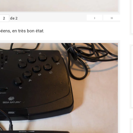
›
»
de
2
éens, en très bon état.