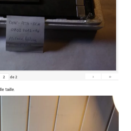
›
»
de
2
le taille.