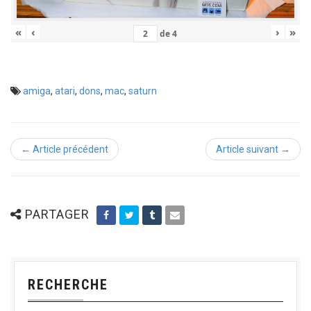
«
‹
›
»
de
4
amiga
,
atari
,
dons
,
mac
,
saturn
← Article précédent
Article suivant →
PARTAGER
RECHERCHE