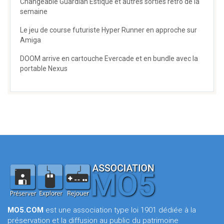
Changeable Guardian Estique et autres sorties rétro de la
semaine
Le jeu de course futuriste Hyper Runner en approche sur
Amiga
DOOM arrive en cartouche Evercade et en bundle avec la
portable Nexus
MO5.COM
est une association type loi 1901 dédiée à la
préservation et la diffusion au public du patrimoine