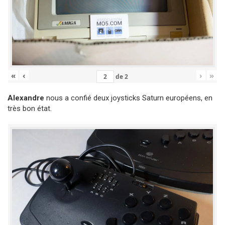
«
‹
›
»
de
2
Alexandre
nous a confié deux joysticks Saturn européens, en
très bon état.