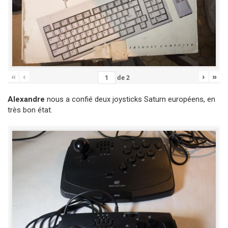
«
‹
›
»
de
2
Alexandre
nous a confié deux joysticks Saturn européens, en
très bon état.