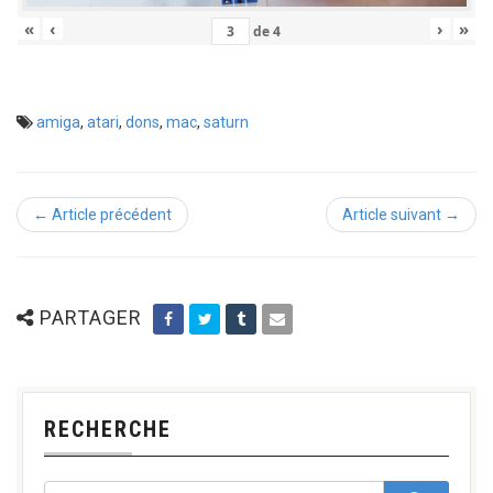
«
‹
›
»
de
4
amiga
,
atari
,
dons
,
mac
,
saturn
← Article précédent
Article suivant →
PARTAGER
RECHERCHE