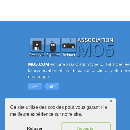
MO5.COM
est une association type loi 1901 dédiée
la préservation et la diffusion au public du patrimoin
numérique.
-
FR
EN
✕
Ce site utilise des cookies pour vous garantir la
meilleure expérience sur notre site.
Refuser
Accepter