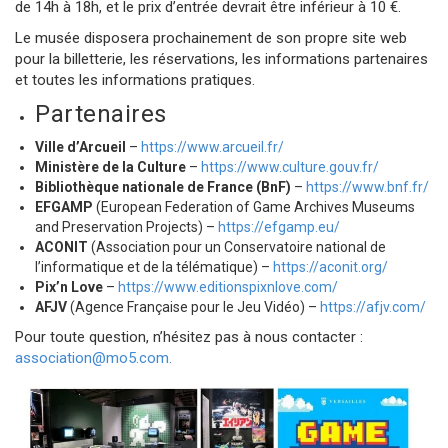
de 14h à 18h, et le prix d’entrée devrait être inférieur à 10 €.
Le musée disposera prochainement de son propre site web
pour la billetterie, les réservations, les informations partenaires
et toutes les informations pratiques.
Partenaires
Ville d’Arcueil
–
https://www.arcueil.fr/
Ministère de la Culture
–
https://www.culture.gouv.fr/
Bibliothèque nationale de France (BnF)
–
https://www.bnf.fr/
EFGAMP
(European Federation of Game Archives Museums
and Preservation Projects) –
https://efgamp.eu/
ACONIT
(Association pour un Conservatoire national de
l’informatique et de la télématique) –
https://aconit.org/
Pix’n Love
–
https://www.editionspixnlove.com/
AFJV
(Agence Française pour le Jeu Vidéo) –
https://afjv.com/
Pour toute question, n’hésitez pas à nous contacter :
association@mo5.com.