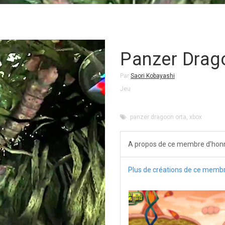
Panzer Drag
Par
Saori Kobayashi
Jeu
panzer dragoon orta
,
xbox
A propos de ce membre d'hon
Plus de créations de ce memb