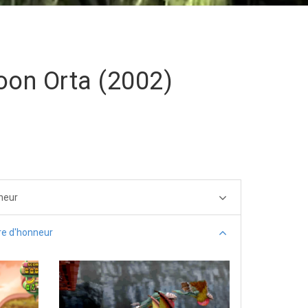
oon Orta (2002)
neur
re d'honneur