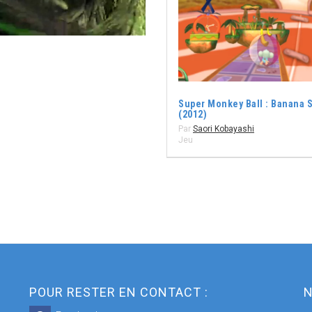
Super Monkey Ball : Banana S
(2012)
Par
Saori Kobayashi
Jeu
POUR RESTER EN CONTACT :
N