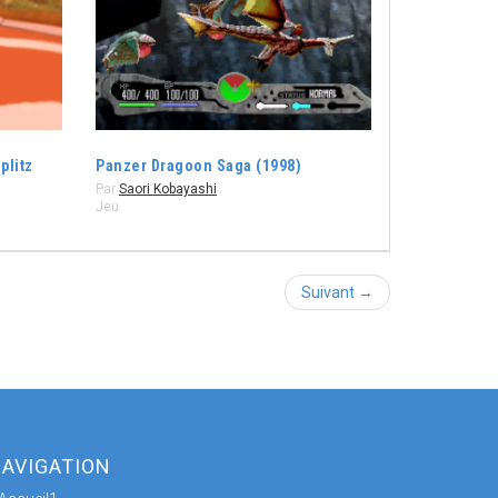
plitz
Panzer Dragoon Saga (1998)
Par
Saori Kobayashi
Jeu
Suivant →
AVIGATION