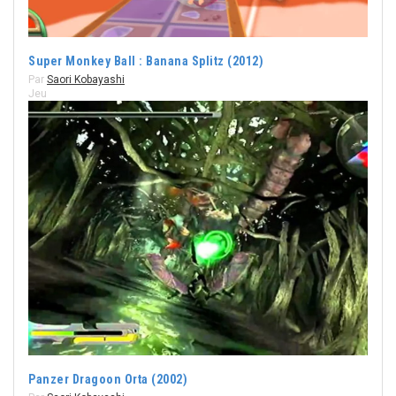
Super Monkey Ball : Banana Splitz (2012)
Par
Saori Kobayashi
Jeu
Panzer Dragoon Orta (2002)