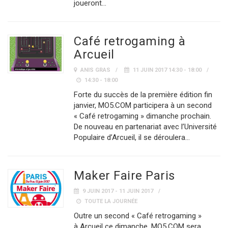
joueront…
Café retrogaming à
Arcueil
ANIS GRAS
11 JUIN 2017 14:30 - 18:00
14:30 - 18:00
Forte du succès de la première édition fin
janvier, MO5.COM participera à un second
« Café retrogaming » dimanche prochain.
De nouveau en partenariat avec l’Université
Populaire d’Arcueil, il se déroulera…
Maker Faire Paris
9 JUIN 2017 - 11 JUIN 2017
TOUTE LA JOURNÉE
Outre un second « Café retrogaming »
à Arcueil ce dimanche, MO5.COM sera