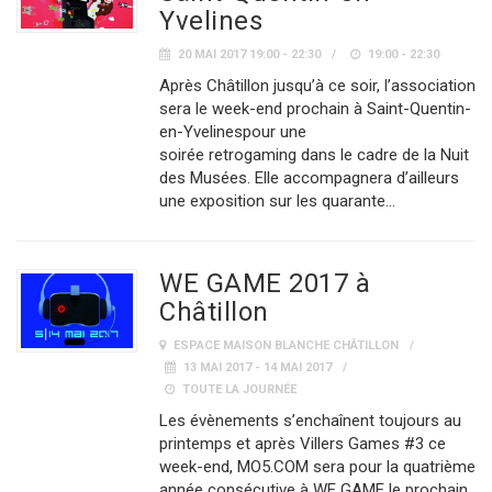
Yvelines
20 MAI 2017 19:00 - 22:30
19:00 - 22:30
Après Châtillon jusqu’à ce soir, l’association
sera le week-end prochain à Saint-Quentin-
en-Yvelinespour une
soirée retrogaming dans le cadre de la Nuit
des Musées. Elle accompagnera d’ailleurs
une exposition sur les quarante…
WE GAME 2017 à
Châtillon
ESPACE MAISON BLANCHE CHÂTILLON
13 MAI 2017 - 14 MAI 2017
TOUTE LA JOURNÉE
Les évènements s’enchaînent toujours au
printemps et après Villers Games #3 ce
week-end, MO5.COM sera pour la quatrième
année consécutive à WE GAME le prochain.