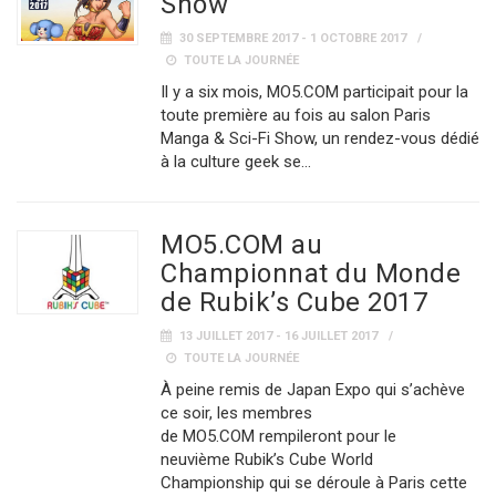
Show
30 SEPTEMBRE 2017 - 1 OCTOBRE 2017
TOUTE LA JOURNÉE
Il y a six mois, MO5.COM participait pour la
toute première au fois au salon Paris
Manga & Sci-Fi Show, un rendez-vous dédié
à la culture geek se…
MO5.COM au
Championnat du Monde
de Rubik’s Cube 2017
13 JUILLET 2017 - 16 JUILLET 2017
TOUTE LA JOURNÉE
À peine remis de Japan Expo qui s’achève
ce soir, les membres
de MO5.COM rempileront pour le
neuvième Rubik’s Cube World
Championship qui se déroule à Paris cette