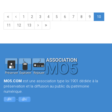
1
2
3
4
5
6
7
8
9
10
11
12
13
MO5.COM
est une association type loi 1901 dédiée à la
préservation et la diffusion au public du patrimoine
numérique.
-
FR
EN