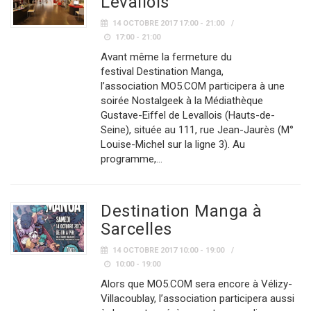
Levallois
14 OCTOBRE 2017 17:00 - 21:00
17:00 - 21:00
Avant même la fermeture du
festival Destination Manga,
l’association MO5.COM participera à une
soirée Nostalgeek à la Médiathèque
Gustave-Eiffel de Levallois (Hauts-de-
Seine), située au 111, rue Jean-Jaurès (M°
Louise-Michel sur la ligne 3). Au
programme,…
Destination Manga à
Sarcelles
14 OCTOBRE 2017 10:00 - 19:00
10:00 - 19:00
Alors que MO5.COM sera encore à Vélizy-
Villacoublay, l’association participera aussi