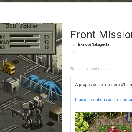
Front Missio
Par
Hironobu Sakaguchi
Jeu
square
,
front mission
A propos de ce membre d'hon
Plus de créations de ce memb