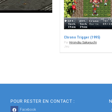
Chrono Trigger (1995)
Par
Hironobu Sakaguchi
Jeu
POUR RESTER EN CONTACT :
N
Facebook