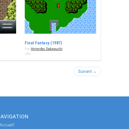
Final Fantasy (1987)
Par
Hironobu Sakaguchi
Jeu
Suivant →
AVIGATION
Accueil1