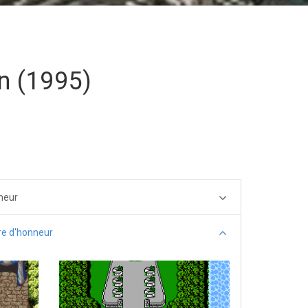
n (1995)
neur
re d'honneur