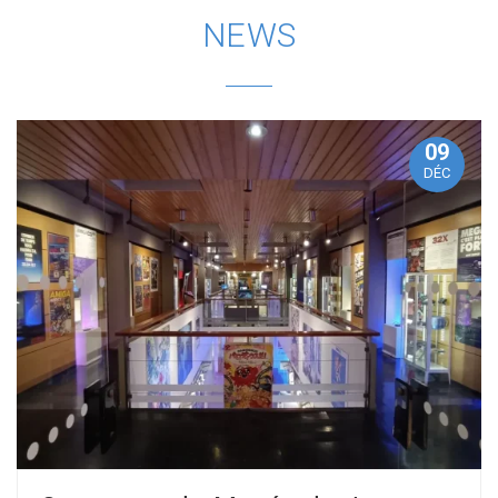
NEWS
09
DÉC