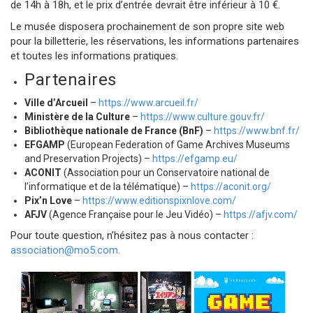
de 14h à 18h, et le prix d’entrée devrait être inférieur à 10 €.
Le musée disposera prochainement de son propre site web
pour la billetterie, les réservations, les informations partenaires
et toutes les informations pratiques.
Partenaires
Ville d’Arcueil
–
https://www.arcueil.fr/
Ministère de la Culture
–
https://www.culture.gouv.fr/
Bibliothèque nationale de France (BnF)
–
https://www.bnf.fr/
EFGAMP
(European Federation of Game Archives Museums
and Preservation Projects) –
https://efgamp.eu/
ACONIT
(Association pour un Conservatoire national de
l’informatique et de la télématique) –
https://aconit.org/
Pix’n Love
–
https://www.editionspixnlove.com/
AFJV
(Agence Française pour le Jeu Vidéo) –
https://afjv.com/
Pour toute question, n’hésitez pas à nous contacter :
association@mo5.com.