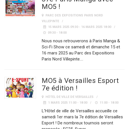
MO5 !
PARC DES EXPOSITIONS PARIS NORD
VILLEPINTE
15 MARS 2025 09:30 - 16 MARS 2025 18:00
09:30 - 18:00
Nous nous retrouverons à Paris Manga &
Sci-Fi Show ce samedi et dimanche 15 et
16 mars 2025 au Parc des Expositions
Paris Nord Villepinte.…
MO5 à Versailles Esport
7e édition !
HÔTEL DE VILLE DE VERSAILLES
1 MARS 2025 11:00 - 18:00
11:00 - 18:00
L'Hôtel de ville de Versailles accueille ce
samedi 1er mars la 7e édition de Versailles
Esport ! De nombreux tournois seront