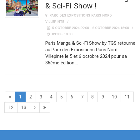
& Sci-Fi Show !
PARC DES EXPOSITIONS PARIS NORD
VILLEPINTE
5 OCTOBRE 2024 09:00 - 6 OCTOBRE 2024 18:00
09:00 - 18:00
Paris Manga & Sci-Fi Show by TGS retourne
au Parc des Expositions Paris Nord
Villepinte le 5 et 6 octobre 2024 pour sa
36ème édition.…
1
2
3
4
5
6
7
8
9
10
11
12
13