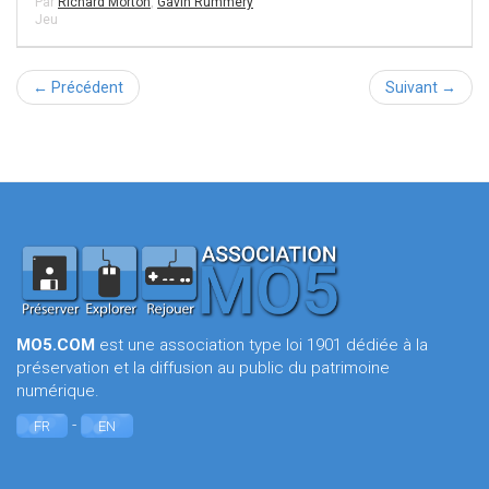
Par
Richard Morton
,
Gavin Rummery
Jeu
← Précédent
Suivant →
MO5.COM
est une association type loi 1901 dédiée à la
préservation et la diffusion au public du patrimoine
numérique.
-
FR
EN