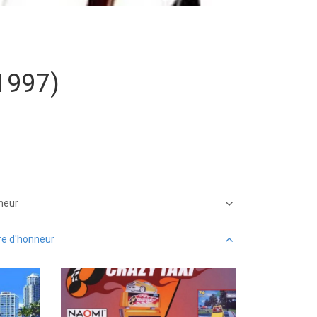
1997)
neur
re d'honneur