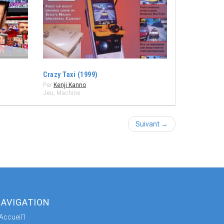
Crazy Taxi (1999)
Par
Kenji Kanno
Jeu
,
Machine
Suivant →
AVIGATION
Accueil1