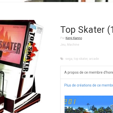
Top Skater (
Par
Kenji Kanno
Jeu
,
Machine
sega
,
top skater
,
arcade
A propos de ce membre d'hon
Plus de créations de ce memb