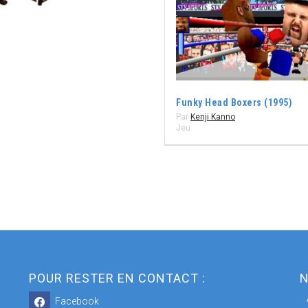
Funky Head Boxers (1995)
Par
Kenji Kanno
Jeu
POUR RESTER EN CONTACT :
N
Facebook