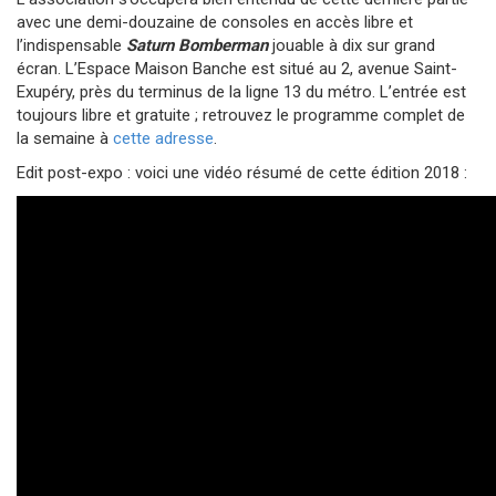
avec une demi-douzaine de consoles en accès libre et
l’indispensable
Saturn Bomberman
jouable à dix sur grand
écran. L’Espace Maison Banche est situé au 2, avenue Saint-
Exupéry, près du terminus de la ligne 13 du métro. L’entrée est
toujours libre et gratuite ; retrouvez le programme complet de
la semaine à
cette adresse
.
Edit post-expo : voici une vidéo résumé de cette édition 2018 :