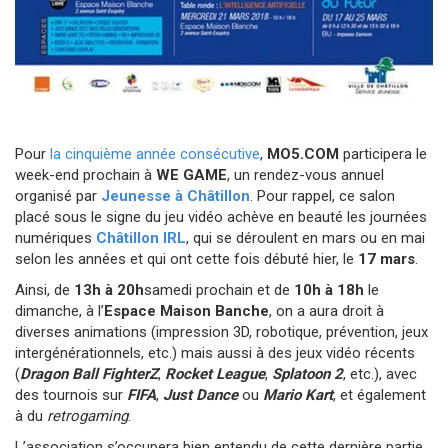
Pour
la cinquième année consécutive
,
MO5.COM
participera le
week-end prochain à
WE GAME
, un rendez-vous annuel
organisé par
Jeunesse à Châtillon
. Pour rappel, ce salon
placé sous le signe du jeu vidéo achève en beauté les journées
numériques
Châtillon IRL
, qui se déroulent en mars ou en mai
selon les années et qui ont cette fois débuté hier, le
17 mars
.
Ainsi, de
13h à 20h
samedi prochain et de
10h à 18h
le
dimanche, à l’
Espace Maison Banche
, on a aura droit à
diverses animations (impression 3D, robotique, prévention, jeux
intergénérationnels, etc.) mais aussi à des jeux vidéo récents
(
Dragon Ball FighterZ
,
Rocket League
,
Splatoon 2
, etc.), avec
des tournois sur
FIFA
,
Just Dance
ou
Mario Kart
, et également
à du
retrogaming
.
L’association s’occupera bien entendu de cette dernière partie