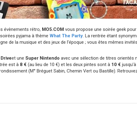
des évènements rétro,
MO5.COM
vous propose une soirée geek pour fi
s soirées pyjama à thème
What The Party
. La rentrée étant synony
igne de la musique et des jeux de l’époque ; vous êtes mêmes invités 
Drive
et une
Super Nintendo
avec une sélection de titres orientés m
ntrée est à
8 €
(au lieu de 10 €) et les deux pintes sont à
10 €
jusqu’à 
rrondissement (M° Bréguet Sabin, Chemin Vert ou Bastille). Retrouvez