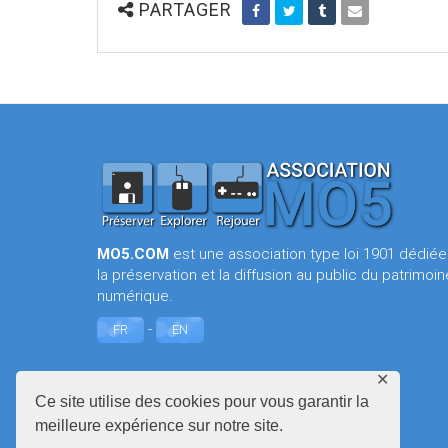
PARTAGER
MO5.COM
est une association type loi 1901 dédiée
la préservation et la diffusion au public du patrimoin
numérique.
-
FR
EN
✕
Ce site utilise des cookies pour vous garantir la
meilleure expérience sur notre site.