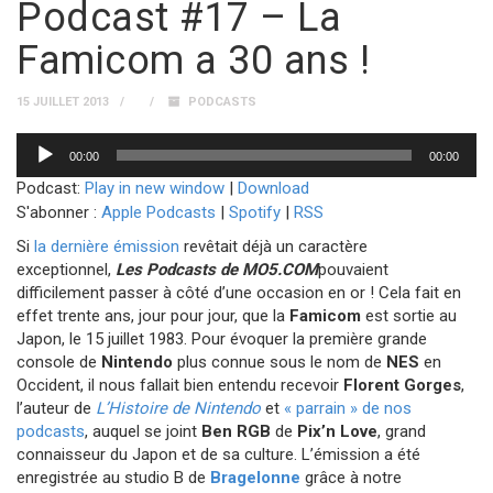
Podcast #17 – La
Famicom a 30 ans !
15 JUILLET 2013
PODCASTS
Lecteur
00:00
00:00
audio
Podcast:
Play in new window
|
Download
S'abonner :
Apple Podcasts
|
Spotify
|
RSS
Si
la dernière émission
revêtait déjà un caractère
exceptionnel,
Les Podcasts de MO5.COM
pouvaient
difficilement passer à côté d’une occasion en or ! Cela fait en
effet trente ans, jour pour jour, que la
Famicom
est sortie au
Japon, le 15 juillet 1983. Pour évoquer la première grande
console de
Nintendo
plus connue sous le nom de
NES
en
Occident, il nous fallait bien entendu recevoir
Florent Gorges
,
l’auteur de
L’Histoire de Nintendo
et
« parrain » de nos
podcasts
, auquel se joint
Ben RGB
de
Pix’n Love
, grand
connaisseur du Japon et de sa culture. L’émission a été
enregistrée au studio B de
Bragelonne
grâce à notre