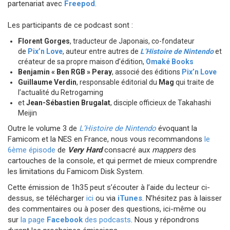
partenariat avec
Freepod
.
Les participants de ce podcast sont :
Florent Gorges
, traducteur de Japonais, co-fondateur
de
Pix’n Love
, auteur entre autres de
L’Histoire de Nintendo
et
créateur de sa propre maison d’édition,
Omaké Books
Benjamin « Ben RGB » Peray
, associé des éditions
Pix’n Love
Guillaume Verdin
, responsable éditorial du
Mag
qui traite de
l’actualité du Retrogaming
et
Jean-Sébastien Brugalat
, disciple officieux de Takahashi
Meijin
Outre le volume 3 de
L’Histoire de Nintendo
évoquant la
Famicom et la NES en France, nous vous recommandons
le
6ème épisode
de
Very Hard
consacré aux
mappers
des
cartouches de la console, et qui permet de mieux comprendre
les limitations du Famicom Disk System.
Cette émission de 1h35 peut s’écouter à l’aide du lecteur ci-
dessus, se télécharger
ici
ou via
iTunes
. N’hésitez pas à laisser
des commentaires ou à poser des questions, ici-même ou
sur
la page
Facebook
des podcasts
. Nous y répondrons